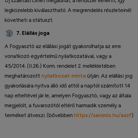
Új szállítási címet megadhat; a rendszer elmenti, így
legközelebb kiválasztható. A megrendelés részleteinél
követheti a státuszt.
7. Elállás joga
A Fogyasztó az elállási jogát gyakorolhatja az erre
vonatkozó egyértelmű nyilatkozatával, vagy a
45/2014. (II.26.) Korm. rendelet 2. mellékletében
meghatározott
nyilatkozat-minta
útján. Az elállási jog
gyakorlására nyitva álló idő attól a naptól számított 14
nap elteltével jár le, amelyen Fogyasztó, vagy az általa
megjelölt, a fuvarozótól eltérő harmadik személy a
terméket átveszi. (bővebben
https://sanimix.hu/aszf
)