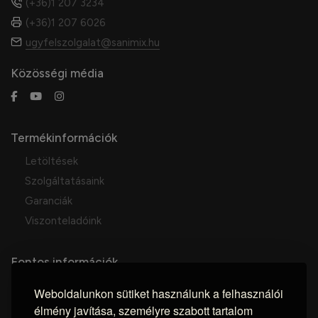
(+36)1 207 3234
(+36)1 207 6026
ugyfelszolgalat@sanimix.hu
Közösségi média
Termékinformációk
Letöltések
Szolgáltatásaink
Garanciák
Viszonteladóink
Fontos információk
Vásárlás menete
Weboldalunkon sütiket használunk a felhasználói
ÁSZF
élmény javítása, személyre szabott tartalom