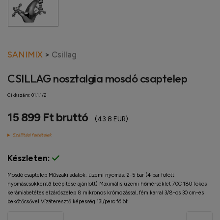
SANIMIX
>
Csillag
CSILLAG nosztalgia mosdó csaptelep
Cikkszám:
01.1.1/2
15 899 Ft bruttó
(43.8 EUR)
Szállítási feltételek
Készleten:
Mosdó csaptelep Műszaki adatok: üzemi nyomás: 2-5 bar (4 bar fölött
nyomáscsökkentő beépítése ajánlott) Maximális üzemi hőmérséklet 70C 180 fokos
kerámiabetétes elzárószelep 8 mikronos krómozással, fém karral 3/8-os 30 cm-es
bekötőcsővel Vízáteresztő képesség 13l/perc fölöt