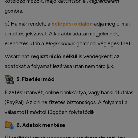
kötelező mezőit, majd kattintson a
Megrendelem
gombra.
b) Ha már rendelt, a
belépési oldalon
adja meg e-mail
címét és jelszavát. A korábbi adatai megjelennek;
ellenőrzés után a
Megrendelés
gombbal véglegesíthet.
Vásárolhat
regisztráció nélkül
is vendégként; az
adatokat a folyamat lezárása után nem tároljuk.
5. Fizetési mód
Fizetés: utánvét, online bankkártya, vagy banki átutalás
(PayPal). Az online fizetés biztonságos. A folyamat a
választott módtól függően folytatódik.
6. Adatok mentése