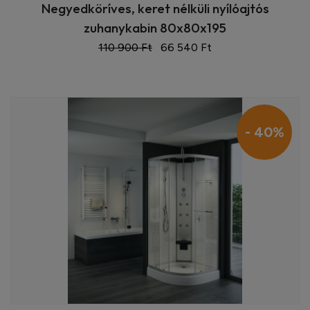
Negyedköríves, keret nélküli nyílóajtós
zuhanykabin 80x80x195
110 900 Ft
66 540 Ft
- 40%