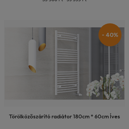
- 40%
Törölközőszárító radiátor 180cm * 60cm Íves