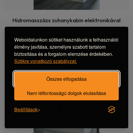
Hidromasszázs zuhanykabin elektronikával
kádas 150x85x220
539 900 Ft
323 940 Ft
Weboldalunkon sütiket használunk a felhasználói
élmény javítása, személyre szabott tartalom
biztosítása és a forgalom elemzése érdekében.
Sütikre vonatkozó szabályzat.
- 40%
Összes elfogadása
Nem létfontosságú dolgok elutasítása
Beállítások