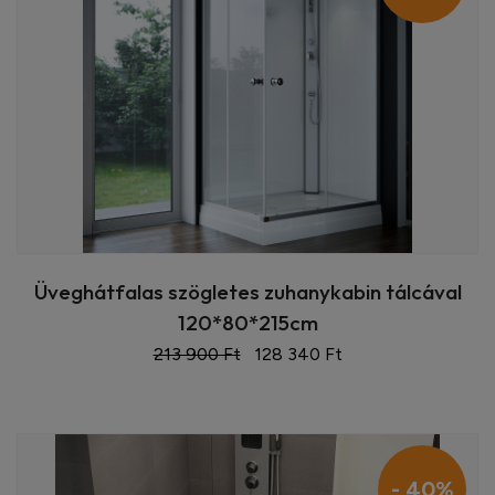
Üveghátfalas szögletes zuhanykabin tálcával
120*80*215cm
213 900 Ft
128 340 Ft
- 40%