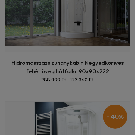
Hidromasszázs zuhanykabin Negyedköríves
fehér üveg hátfallal 90x90x222
288 900 Ft
173 340 Ft
- 40%