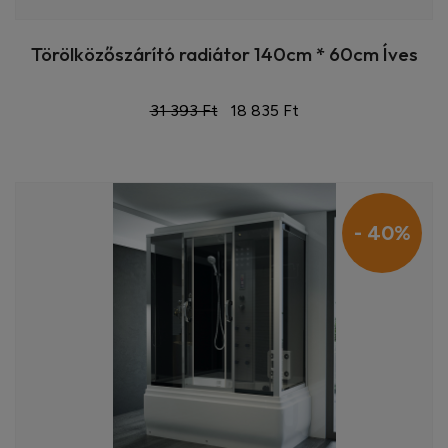
Törölközőszárító radiátor 140cm * 60cm Íves
31 393 Ft
18 835 Ft
- 40%