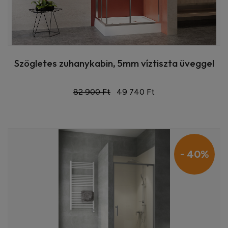
Szögletes zuhanykabin, 5mm víztiszta üveggel
82 900 Ft
49 740 Ft
- 40%