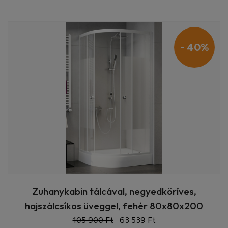
- 40%
Zuhanykabin tálcával, negyedköríves,
hajszálcsíkos üveggel, fehér 80x80x200
105 900 Ft
63 539 Ft