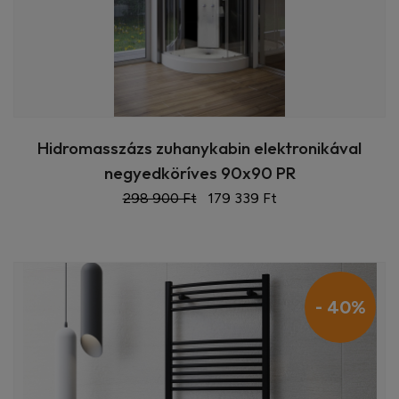
Hidromasszázs zuhanykabin elektronikával
negyedköríves 90x90 PR
298 900 Ft
179 339 Ft
- 40%