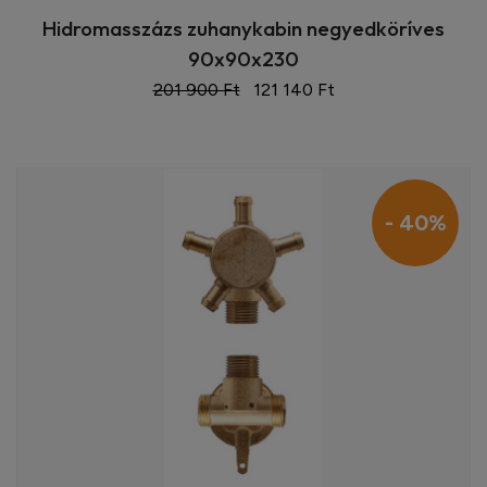
Hidromasszázs zuhanykabin negyedköríves
90x90x230
201 900 Ft
121 140 Ft
- 40%