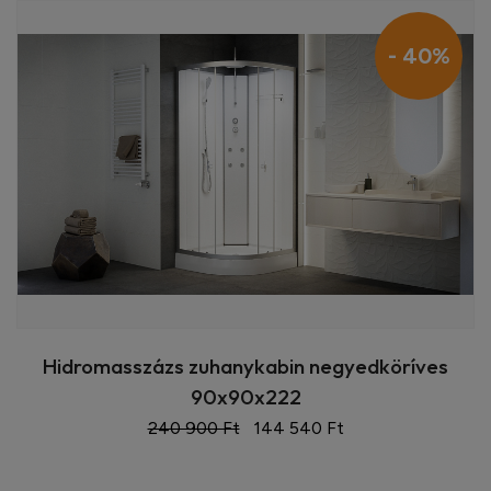
- 40%
Hidromasszázs zuhanykabin negyedköríves
90x90x222
240 900 Ft
144 540 Ft