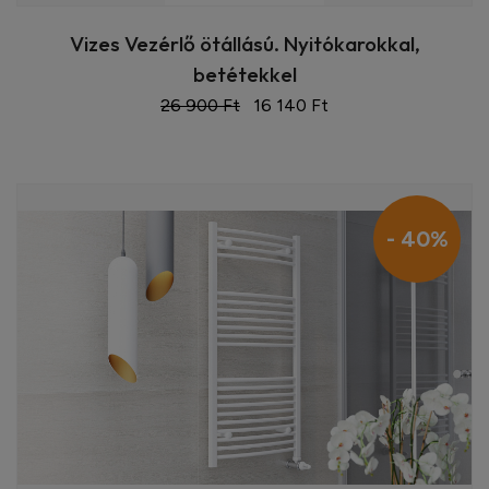
Vizes Vezérlő ötállású. Nyitókarokkal,
betétekkel
26 900 Ft
16 140 Ft
- 40%