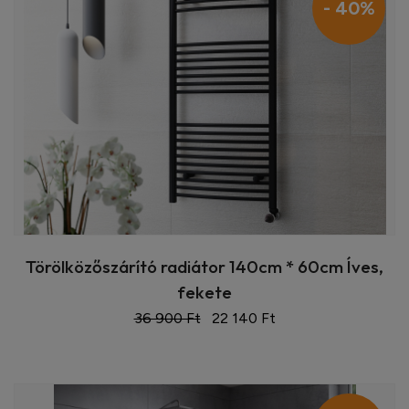
- 40%
Törölközőszárító radiátor 140cm * 60cm Íves,
fekete
36 900 Ft
22 140 Ft