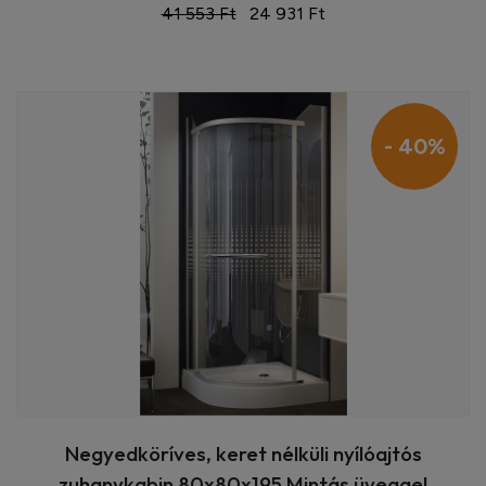
41 553 Ft
24 931 Ft
- 40%
Negyedköríves, keret nélküli nyílóajtós
zuhanykabin 80x80x195 Mintás üveggel