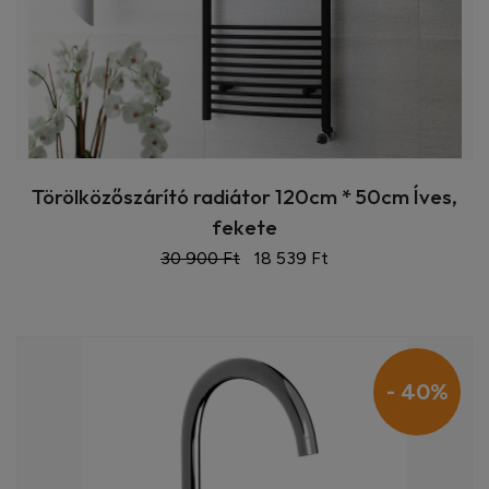
Törölközőszárító radiátor 120cm * 50cm Íves,
fekete
30 900 Ft
18 539 Ft
- 40%