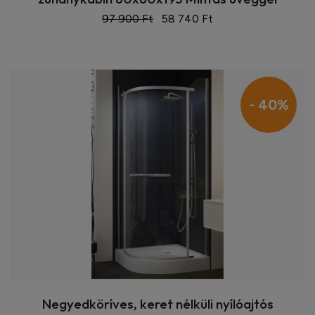
97 900 Ft
58 740 Ft
- 40%
Negyedköríves, keret nélküli nyílóajtós