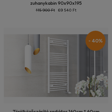
zuhanykabin 90x90x195
115 900 Ft
69 540 Ft
- 40%
Törölközőszárító radiátor 160cm * 60cm