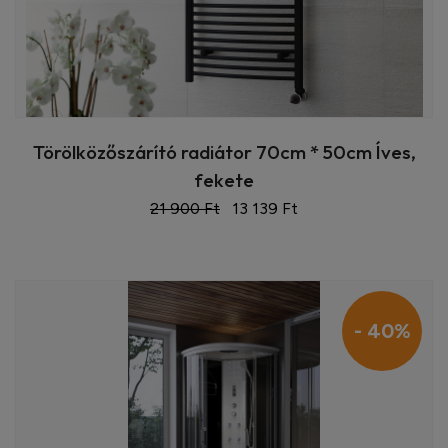
Törölközőszárító radiátor 70cm * 50cm Íves,
fekete
21 900 Ft
13 139 Ft
- 40%