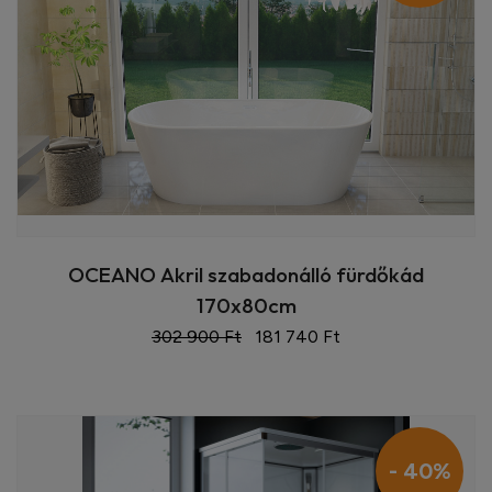
OCEANO Akril szabadonálló fürdőkád
170x80cm
302 900 Ft
181 740 Ft
- 40%