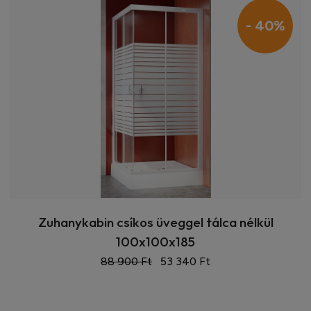
- 40%
Zuhanykabin csíkos üveggel tálca nélkül
100x100x185
88 900 Ft
53 340 Ft