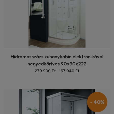
Hidromasszázs zuhanykabin elektronikával
negyedköríves 90x90x222
279 900 Ft
167 940 Ft
- 40%