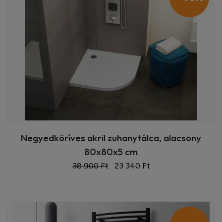
Negyedköríves akril zuhanytálca, alacsony
80x80x5 cm
38 900 Ft
23 340 Ft