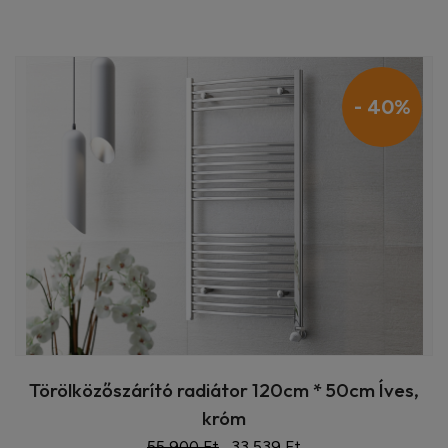
- 40%
Törölközőszárító radiátor 120cm * 50cm Íves,
króm
55 900 Ft
33 539 Ft