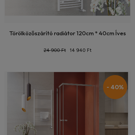
Törölközőszárító radiátor 120cm * 40cm Íves
24 900 Ft
14 940 Ft
- 40%