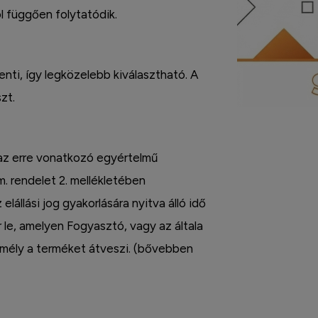
l függően folytatódik.
enti, így legközelebb kiválasztható. A
zt.
 az erre vonatkozó egyértelmű
m. rendelet 2. mellékletében
 elállási jog gyakorlására nyitva álló idő
r le, amelyen Fogyasztó, vagy az általa
zemély a terméket átveszi. (bővebben