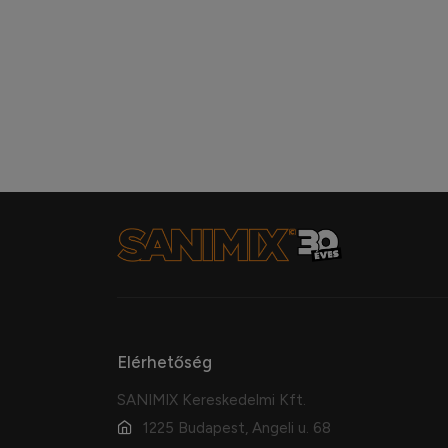
Elérhetőség
SANIMIX Kereskedelmi Kft.
1225 Budapest, Angeli u. 68