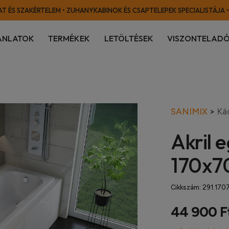
T ÉS SZAKÉRTELEM • ZUHANYKABINOK ÉS CSAPTELEPEK SPECIALISTÁJA •
ÁNLATOK
TERMÉKEK
LETÖLTÉSEK
VISZONTELADÓ
SANIMIX
>
Ká
Akril 
170x7
Cikkszám:
291.170
44 900 F