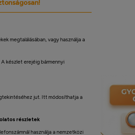
iztonságosan!
ékek megtalálásában, vagy használja a
. A készlet erejéig bármennyi
ekintéséhez jut. Itt módosíthatja a
solatos részletek
 Telefonszámnál használja a nemzetközi