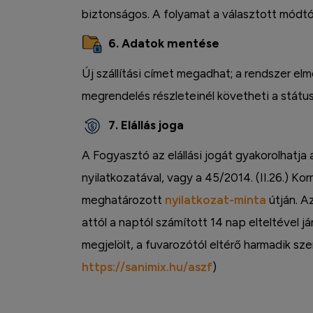
Facebook
biztonságos. A folyamat a választott módtó
6. Adatok mentése
Új szállítási címet megadhat; a rendszer elm
megrendelés részleteinél követheti a státus
7. Elállás joga
A Fogyasztó az elállási jogát gyakorolhatja
nyilatkozatával, vagy a 45/2014. (II.26.) Kor
meghatározott
nyilatkozat-minta
útján. Az
attól a naptól számított 14 nap elteltével já
megjelölt, a fuvarozótól eltérő harmadik s
https://sanimix.hu/aszf
)