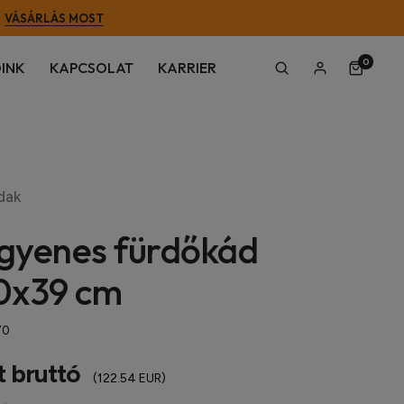
VÁSÁRLÁS MOST
0
INK
KAPCSOLAT
KARRIER
dak
egyenes fürdőkád
0x39 cm
70
t bruttó
(122.54 EUR)