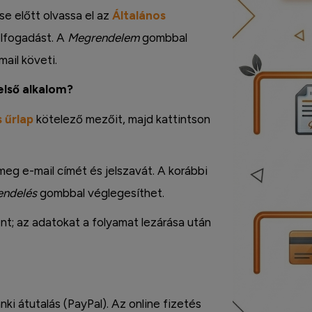
e előtt olvassa el az
Általános
 elfogadást. A
Megrendelem
gombbal
mail követi.
első alkalom?
 űrlap
kötelező mezőit, majd kattintson
meg e-mail címét és jelszavát. A korábbi
endelés
gombbal véglegesíthet.
t; az adatokat a folyamat lezárása után
nki átutalás (PayPal). Az online fizetés