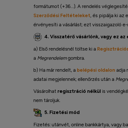
formátumot (+36…). A rendelés véglegesítés
Szerződési Feltételeket
, és pipálja ki az
érvényesíti a vásárlást; ezt visszaigazoló e-
4. Visszatérő vásárlónk, vagy ez az 
a) Első rendelésnél töltse ki a
Regisztrációs
a
Megrendelem
gombra.
b) Ha már rendelt, a
belépési oldalon
adja 
adatai megjelennek; ellenőrzés után a
Megr
Instagram
Vásárolhat
regisztráció nélkül
is vendégkén
nem tároljuk.
5. Fizetési mód
Fizetés: utánvét, online bankkártya, vagy ba