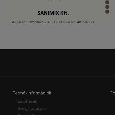
Termékinformációk
Fo
Letöltések
Szolgáltatásaink