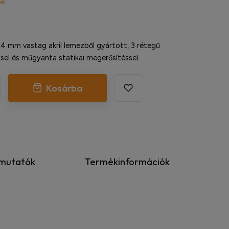
ek
 mm vastag akril lemezből gyártott, 3 rétegű
ssel és műgyanta statikai megerősítéssel.
Kosárba
tmutatók
Termékinformációk