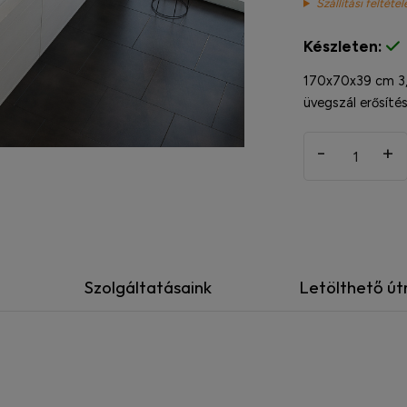
Szállítási feltétel
Készleten:
170x70x39 cm 3,4
üvegszál erősíté
-
+
Szolgáltatásaink
Letölthető ú