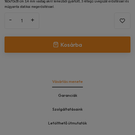
160x70x39 cm 3,4 mm vastag akril lemezből gyártott, 3 rétegű üvegszál erősítéssel és
műgyanta statikai megerősítéssel.
-
+
Kosárba
Vásárlás menete
Garanciák
Szolgáltatásaink
Letölthető útmutatók