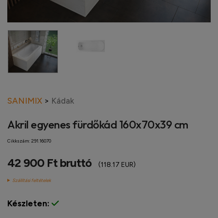
SANIMIX
>
Kádak
Akril egyenes fürdőkád 160x70x39 cm
Cikkszám:
291.16070
42 900 Ft bruttó
(118.17 EUR)
Szállítási feltételek
Készleten: