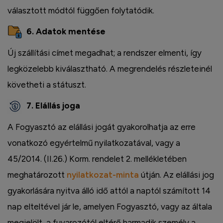
választott módtól függően folytatódik.
6. Adatok mentése
Új szállítási címet megadhat; a rendszer elmenti, így
legközelebb kiválasztható. A megrendelés részleteinél
követheti a státuszt.
7. Elállás joga
A Fogyasztó az elállási jogát gyakorolhatja az erre
vonatkozó egyértelmű nyilatkozatával, vagy a
45/2014. (II.26.) Korm. rendelet 2. mellékletében
meghatározott
nyilatkozat-minta
útján. Az elállási jog
gyakorlására nyitva álló idő attól a naptól számított 14
nap elteltével jár le, amelyen Fogyasztó, vagy az általa
megjelölt, a fuvarozótól eltérő harmadik személy a