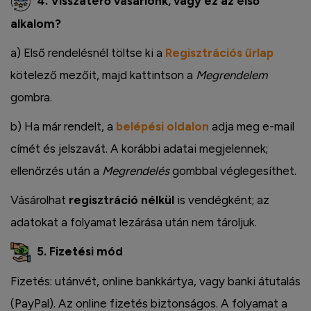
4. Visszatérő vásárlónk, vagy ez az első
alkalom?
a) Első rendelésnél töltse ki a
Regisztrációs űrlap
kötelező mezőit, majd kattintson a
Megrendelem
gombra.
b) Ha már rendelt, a
belépési oldalon
adja meg e-mail
címét és jelszavát. A korábbi adatai megjelennek;
ellenőrzés után a
Megrendelés
gombbal véglegesíthet.
Vásárolhat
regisztráció nélkül
is vendégként; az
adatokat a folyamat lezárása után nem tároljuk.
5. Fizetési mód
Fizetés: utánvét, online bankkártya, vagy banki átutalás
(PayPal). Az online fizetés biztonságos. A folyamat a